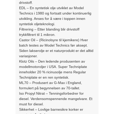
drivstoff.
EDL – En syntetisk olje utviklet av Model
Technics i 1980 og fortsatt under kontinuerlig
utvikling. Anses for å være i toppen innen
syntetisk oljeteknologi.
Filtrering – Etter blanding blir drivstoff
trykkfiltrert til 1 mikron.
Castor Oil – (Ricinolsyre til kjemikere) Hver
batch testes av Model Technics før aksept.
Siden lakserolje er et naturprodukt er det alltid
variasjoner.
Klotz Oils – Den ledende produsenten av
modellmotoroljer i USA. Super Techniplate
inneholder 20 % ricinusolje mens Regular
Techniplate er en ren syntetisk.
ML70 – Produsert av G-Max i England,
formulert på begynnelsen av 70-tallet.
Iso Propyl Nitrat – Tenningsforbedrer for
diesel. Verdensomspennende mangelvare. Et
must for diesel.
Sikkerhet – Lovlige barnesikre korker er