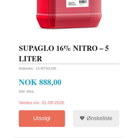
SUPAGLO 16% NITRO – 5
LITER
Artikkelnr.:
13-MTSG16K
NOK
888,00
inkl. mva.
Ventes inn:
31-08-2026
Utsolgt
Ønskeliste