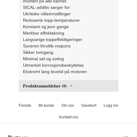
montert på alle kanner.
SICAL-additiv sørger for:
Ukritiske nåleinnstillinger
Reduserte topp-temperaturer
Konstant og jevn gange
Merkbar effektøkning
Langvarige toppeffektkjøringer
Suveren throttle respons
Sikker tomgang.
Minimal søl og soting
Utmerket korrosjonsbeskyttelse
Ekstremt lang levetid på motoren
Produktanmeldelser (0)
Forside
Bli kunde
Om oss
Gavekort
Logg inn
Kontakt oss