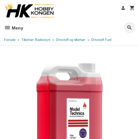
Gå
til
innholdet
Meny
Forside
Tilbehør Radiostyrt
Drivstoff og tilbehør
Drivstoff Fuel