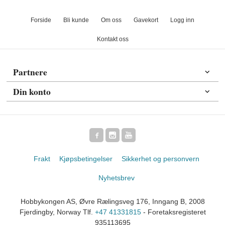
Forside
Bli kunde
Om oss
Gavekort
Logg inn
Kontakt oss
Partnere
Din konto
Frakt
Kjøpsbetingelser
Sikkerhet og personvern
Nyhetsbrev
Hobbykongen AS, Øvre Rælingsveg 176, Inngang B, 2008
Fjerdingby, Norway Tlf.
+47 41331815
- Foretaksregisteret
935113695