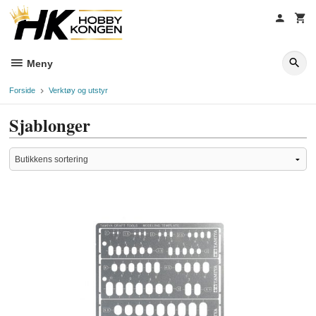
Gå
til
innholdet
Meny
Forside
Verktøy og utstyr
Sjablonger