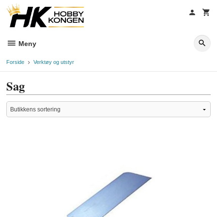
Gå
til
innholdet
Meny
Forside
Verktøy og utstyr
Sag