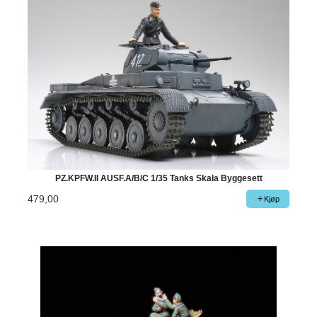
PZ.KPFW.II AUSF.A/B/C 1/35 Tanks Skala Byggesett
479,00
Kjøp