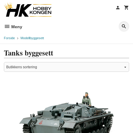
Gå
til
innholdet
Meny
Forside
Modellbyggesett
Tanks byggesett