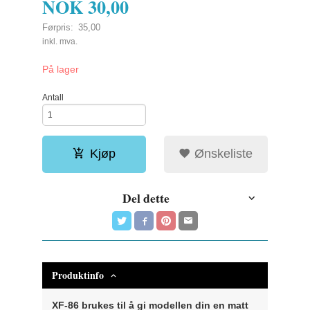
NOK
30,00
Førpris:
35,00
Rabatt
inkl. mva.
På lager
Antall
Kjøp
Ønskeliste
Del dette
Produktinfo
XF-86 brukes til å gi modellen din en matt