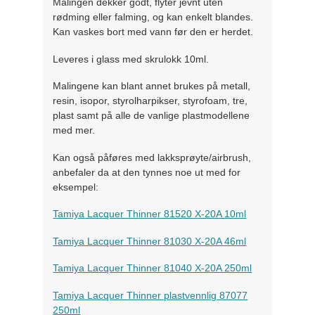
Malingen dekker godt, flyter jevnt uten
rødming eller falming, og kan enkelt blandes.
Kan vaskes bort med vann før den er herdet.
Leveres i glass med skrulokk 10ml.
Malingene kan blant annet brukes på metall,
resin, isopor, styrolharpikser, styrofoam, tre,
plast samt på alle de vanlige plastmodellene
med mer.
Kan også påføres med lakksprøyte/airbrush,
anbefaler da at den tynnes noe ut med for
eksempel:
Tamiya Lacquer Thinner 81520 X-20A 10ml
Tamiya Lacquer Thinner 81030 X-20A 46ml
Tamiya Lacquer Thinner 81040 X-20A 250ml
Tamiya Lacquer Thinner plastvennlig 87077
250ml