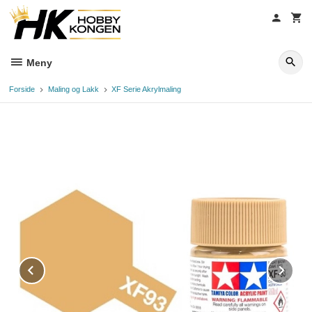
Gå
til
innholdet
Meny
Forside
Maling og Lakk
XF Serie Akrylmaling
Prev
Ne