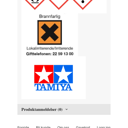
Produktanmeldelser (0)
Forside
Bli kunde
Om oss
Gavekort
Logg inn