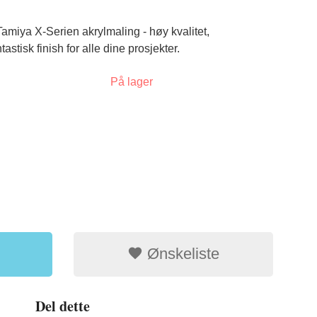
miya X-Serien akrylmaling - høy kvalitet,
stisk finish for alle dine prosjekter.
På lager
Glass med skr
Ønskeliste
Del dette