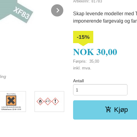
Artikkelnr.:
81783
Next
Skap levende modeller med Ta
imponerende fargevalg og fanta
-15%
NOK
30,00
Førpris:
35,00
Rabatt
inkl. mva.
ing
Antall
XF-83 Med. Sea Grey 2 RAF Matt
Kjøp