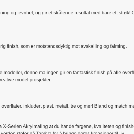
ng og jevnhet, og gir et strålende resultat med bare ett strøk! 
arig finish, som er motstandsdyktig mot avskalling og falming.
ske modeller, denne malingen gir en fantastisk finish på alle over
kreative modellprosjekter.
overflater, inkludert plast, metall, tre og mer! Bland og match 
 X-Serien Akrylmaling at du har de fargene, kvaliteten og finishen
rden stoler på Tamiya for å bringe deres kreasjoner til liv.