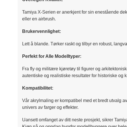
Tamiya X-Serien er anerkjent for sin enestående dekni
eller en airbrush.
Brukervennlighet:
Lett å blande. Tørker raskt og tilbyr en robust, langv
Perfekt for Alle Modelltyper:
Fra fly og militære kjøretøy til figurer og arkitektoni
autentiske og realistiske resultater for historiske og 
Kompatibilitet:
Vår akrylmaling er kompatibel med et bredt utvalg av 
univers av farger og effekter.
Uansett omfanget av ditt neste prosjekt, sikrer Tamiya
Kjøp nå og oppdag hvorfor modellbyggere over hele ve