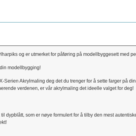
lharpiks og er utmerket for påføring på modellbyggesett med pen
 din modellbygging!
X-Serien Akrylmaling deg det du trenger for å sette farger på di
inerende verdenen, er vår akrylmaling det ideelle valget for deg!
t til dypblått, som er nøye formulert for å tilby den mest autentis
ekt!