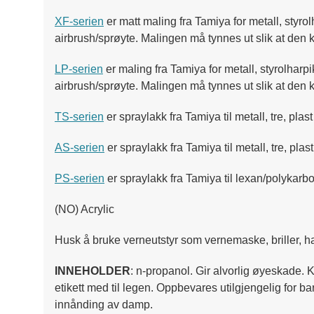
XF-serien
er matt maling fra Tamiya for metall, styr
airbrush/sprøyte. Malingen må tynnes ut slik at den
LP-serien
er maling fra Tamiya for metall, styrolharp
airbrush/sprøyte. Malingen må tynnes ut slik at den 
TS-serien
er spraylakk fra Tamiya til metall, tre, pla
AS-serien
er spraylakk fra Tamiya til metall, tre, pl
PS-serien
er spraylakk fra Tamiya til lexan/polykarbo
(NO) Acrylic
Husk å bruke verneutstyr som vernemaske, briller, ha
INNEHOLDER
: n-propanol. Gir alvorlig øyeskade.
etikett med til legen. Oppbevares utilgjengelig for b
innånding av damp.