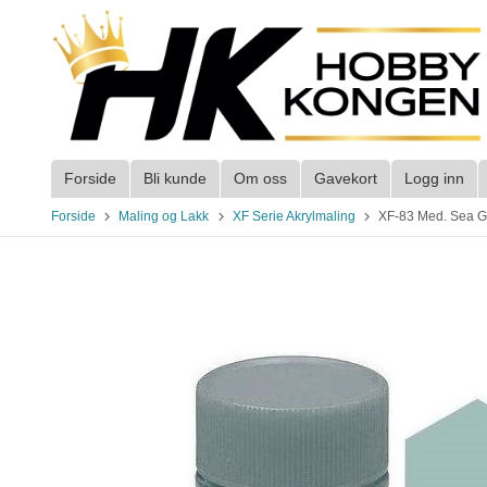
Gå
til
innholdet
Forside
Bli kunde
Om oss
Gavekort
Logg inn
Forside
Maling og Lakk
XF Serie Akrylmaling
XF-83 Med. Sea Gr