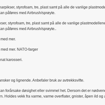
olharpikser, styrofoam, tre, plast samt på alle de vanlige plastm
 kan påføres med Airbrush/sprøyte.
ikser, styrofoam, tre, plast samt på alle de vanlige plastmodell
kan påføres med Airbrush/sprøyte..
st med mer.
ast med mer. NATO-farger
nat karosseri.
nsker og lignende. Anbefaler bruk av avtrekksvifte.
 Kan forårsake døsighet eller svimmel het. Dersom det er nødven
arn. Holdes vekk fra varme, varme overflater, gnister, åpen ild 