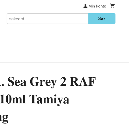
Min konto
Søk
. Sea Grey 2 RAF
 10ml Tamiya
ng