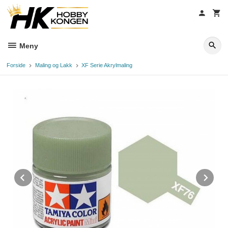
Gå
til
innholdet
Meny
Forside
Maling og Lakk
XF Serie Akrylmaling
Prev
Ne