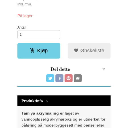
Rabatt
inkl. mva.
På lager
Antall
Kjøp
Ønskeliste
Del dette
Produktinfo
Tamiya akrylmaling
er laget av
vannoppløselig akrylharpiks og er utmerket for
påføring på modellbyggesett med pensel eller