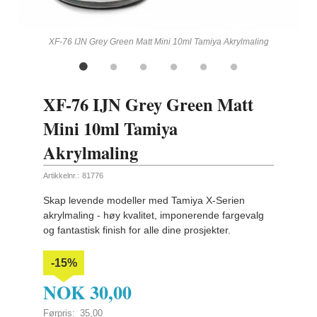
ling
XF-76 IJN Grey Green Matt Mini 10ml Tamiya Akrylmaling
XF-76 IJN Grey Green Matt
Mini 10ml Tamiya
Akrylmaling
Artikkelnr.:
81776
Skap levende modeller med Tamiya X-Serien
akrylmaling - høy kvalitet, imponerende fargevalg
og fantastisk finish for alle dine prosjekter.
-15%
NOK
30,00
Førpris:
35,00