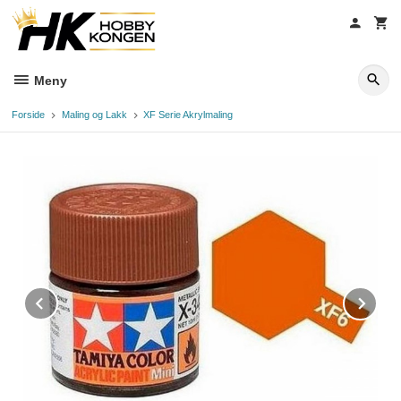
Gå
til
innholdet
Meny
Forside
Maling og Lakk
XF Serie Akrylmaling
Prev
Ne