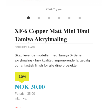
ling
XF-6 Copper
XF-6 Copper Matt Mini 10ml
Tamiya Akrylmaling
Artikkelnr.:
81706
Skap levende modeller med Tamiya X-Serien
akrylmaling - høy kvalitet, imponerende fargevalg
og fantastisk finish for alle dine prosjekter.
-15%
NOK
30,00
Førpris:
35,00
Rabatt
inkl. mva.