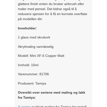
glattere finish enten du bruker airbrush eller
maler med pensel. Det bidrar også til å
redusere sjansen for å få en kornete overflate
på modellen din
Inneholder:
1 glass med skrukork
Akrylmaling vannløselig
Modell: Mini XF-6 Copper Matt
Innhold: 10ml
Varenummer: 81706
Produsent: Tamiya
Oversikt over seriene med maling og lakk
fra Tamiya:
X-serien
er blank maling fra Tamiya for metall,