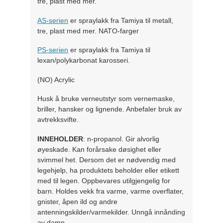
tre, plast med mer.
AS-serien
er spraylakk fra Tamiya til metall,
tre, plast med mer. NATO-farger
PS-serien
er spraylakk fra Tamiya til
lexan/polykarbonat karosseri.
(NO) Acrylic
Husk å bruke verneutstyr som vernemaske,
briller, hansker og lignende. Anbefaler bruk av
avtrekksvifte.
INNEHOLDER
: n-propanol. Gir alvorlig
øyeskade. Kan forårsake døsighet eller
svimmel het. Dersom det er nødvendig med
legehjelp, ha produktets beholder eller etikett
med til legen. Oppbevares utilgjengelig for
barn. Holdes vekk fra varme, varme overflater,
gnister, åpen ild og andre
antenningskilder/varmekilder. Unngå innånding
av damp.