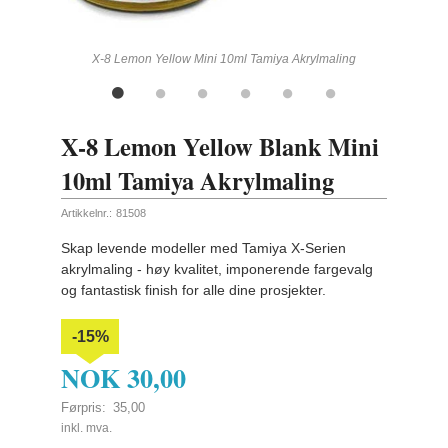
ling
X-8 Lemon Yellow Mini 10ml Tamiya Akrylmaling
X-8 Lemon Yellow Blank Mini
10ml Tamiya Akrylmaling
Artikkelnr.:
81508
Skap levende modeller med Tamiya X-Serien
akrylmaling - høy kvalitet, imponerende fargevalg
og fantastisk finish for alle dine prosjekter.
-15%
NOK
30,00
Førpris:
35,00
Rabatt
inkl. mva.