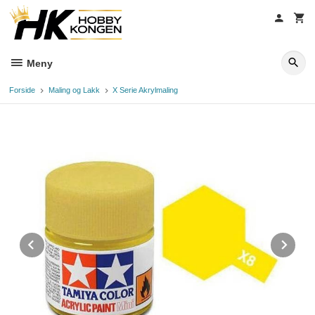
Gå
til
innholdet
Meny
Forside
Maling og Lakk
X Serie Akrylmaling
Prev
Ne