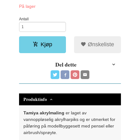
På lager
Antall
Kjøp
Ønskeliste
Del dette
Produktinfo
Tamiya akrylmaling
er laget av
vannoppløselig akrylharpiks og er utmerket for
påføring på modellbyggesett med pensel eller
airbrush/sprøyte.