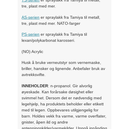
TS-serien
er spraylakk fra Tamiya til metall,
tre, plast med mer.
AS-serien
er spraylakk fra Tamiya til metall,
tre, plast med mer. NATO-farger
PS-serien
er spraylakk fra Tamiya til
lexan/polykarbonat karosseri.
(NO) Acrylic
Husk å bruke verneutstyr som vernemaske,
briller, hansker og lignende. Anbefaler bruk av
avtrekksvifte.
INNEHOLDER
: n-propanol. Gir alvorlig
øyeskade. Kan forårsake døsighet eller
svimmel het. Dersom det er nødvendig med
legehjelp, ha produktets beholder eller etikett
med til legen. Oppbevares utilgjengelig for
barn. Holdes vekk fra varme, varme overflater,
gnister, åpen ild og andre
antenningskilder/varmekilder. Unngå innånding