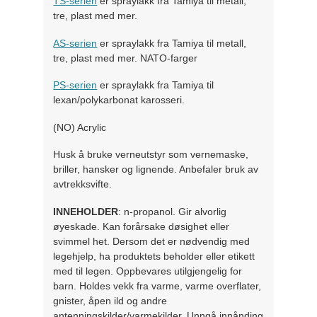
TS-serien
er spraylakk fra Tamiya til metall,
tre, plast med mer.
AS-serien
er spraylakk fra Tamiya til metall,
tre, plast med mer. NATO-farger
PS-serien
er spraylakk fra Tamiya til
lexan/polykarbonat karosseri.
(NO) Acrylic
Husk å bruke verneutstyr som vernemaske,
briller, hansker og lignende. Anbefaler bruk av
avtrekksvifte.
INNEHOLDER
: n-propanol. Gir alvorlig
øyeskade. Kan forårsake døsighet eller
svimmel het. Dersom det er nødvendig med
legehjelp, ha produktets beholder eller etikett
med til legen. Oppbevares utilgjengelig for
barn. Holdes vekk fra varme, varme overflater,
gnister, åpen ild og andre
antenningskilder/varmekilder. Unngå innånding