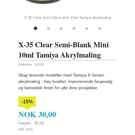
ling
X-35 Clear Semi Gloss Mini 10ml Tamiya Akrylmaling
X-35 Clear Semi-Blank Mini
10ml Tamiya Akrylmaling
Artikkelnr.:
81535
Skap levende modeller med Tamiya X-Serien
akrylmaling - høy kvalitet, imponerende fargevalg
og fantastisk finish for alle dine prosjekter.
-15%
NOK
30,00
Førpris:
35,00
Rabatt
inkl. mva.