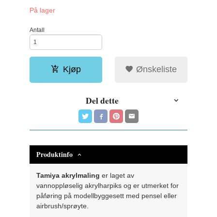
På lager
Antall
Kjøp
Ønskeliste
Del dette
Produktinfo
Tamiya akrylmaling
er laget av
vannoppløselig akrylharpiks og er utmerket for
påføring på modellbyggesett med pensel eller
airbrush/sprøyte.