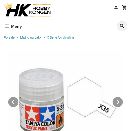
Gå
til
innholdet
Meny
Forside
Maling og Lakk
X Serie Akrylmaling
Prev
Ne