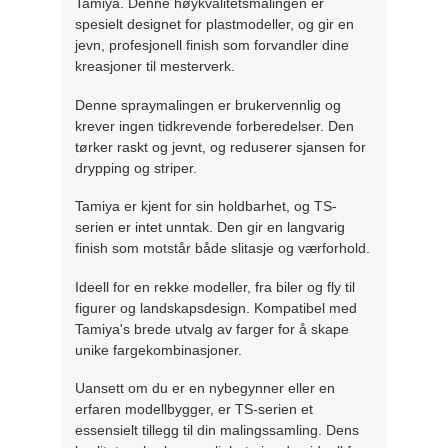
Tamiya. Denne høykvalitetsmalingen er
spesielt designet for plastmodeller, og gir en
jevn, profesjonell finish som forvandler dine
kreasjoner til mesterverk.
Denne spraymalingen er brukervennlig og
krever ingen tidkrevende forberedelser. Den
tørker raskt og jevnt, og reduserer sjansen for
drypping og striper.
Tamiya er kjent for sin holdbarhet, og TS-
serien er intet unntak. Den gir en langvarig
finish som motstår både slitasje og værforhold.
Ideell for en rekke modeller, fra biler og fly til
figurer og landskapsdesign. Kompatibel med
Tamiya's brede utvalg av farger for å skape
unike fargekombinasjoner.
Uansett om du er en nybegynner eller en
erfaren modellbygger, er TS-serien et
essensielt tillegg til din malingssamling. Dens