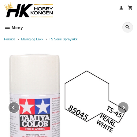
Gå
til
innholdet
Meny
Forside
Maling og Lakk
TS Serie Spraylakk
Prev
Ne