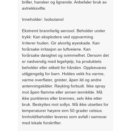
briller, hansker og lignende. Anbefaler bruk av
avtrekksvifte.
Inneholder: Isobutanol
Ekstremt brannfarlig aerosol. Beholder under
trykk: Kan eksplodere ved oppvarming.
Irriterer huden. Gir alvorlig øyeskade. Kan
forårsake irritasjon av luftveiene. Kan
forårsake døsighet og svimmelhet. Dersom det
er nødvendig med legehjelp, ha produktets
beholder eller etikett for hånden. Oppbevares
utilgjengelig for barn. Holdes vekk fra varme,
varme overflater, gnister, åpen ild og andre
antenningskilder. Røyking forbudt. Ikke spray
mot åpen flamme eller annen tennkilde. Må
ikke punkteres eller brennes, selv ikke etter
bruk. Beskyttes mot sollys. Må ikke utsettes for
temperaturer høyere enn 50 grader celsius.
Innhold/beholder leveres som avfall i samsvar
med lokale forskrifter.