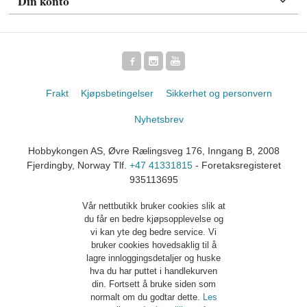
Din konto
Frakt
Kjøpsbetingelser
Sikkerhet og personvern
Nyhetsbrev
Hobbykongen AS, Øvre Rælingsveg 176, Inngang B, 2008
Fjerdingby, Norway Tlf.
+47 41331815
- Foretaksregisteret
935113695
Vår nettbutikk bruker cookies slik at
du får en bedre kjøpsopplevelse og
vi kan yte deg bedre service. Vi
bruker cookies hovedsaklig til å
lagre innloggingsdetaljer og huske
hva du har puttet i handlekurven
din. Fortsett å bruke siden som
normalt om du godtar dette.
Les