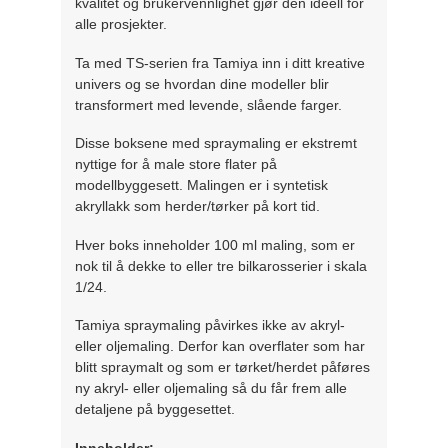
kvalitet og brukervennlighet gjør den ideell for
alle prosjekter.
Ta med TS-serien fra Tamiya inn i ditt kreative
univers og se hvordan dine modeller blir
transformert med levende, slående farger.
Disse boksene med spraymaling er ekstremt
nyttige for å male store flater på
modellbyggesett. Malingen er i syntetisk
akryllakk som herder/tørker på kort tid.
Hver boks inneholder 100 ml maling, som er
nok til å dekke to eller tre bilkarosserier i skala
1/24.
Tamiya spraymaling påvirkes ikke av akryl-
eller oljemaling. Derfor kan overflater som har
blitt spraymalt og som er tørket/herdet påføres
ny akryl- eller oljemaling så du får frem alle
detaljene på byggesettet.
Inneholder: