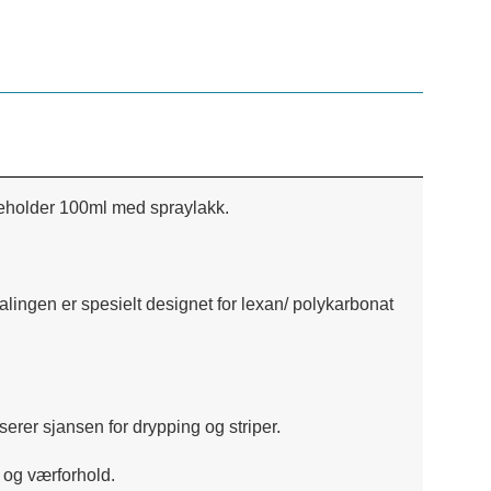
nneholder 100ml med spraylakk.
ingen er spesielt designet for lexan/ polykarbonat
erer sjansen for drypping og striper.
e og værforhold.