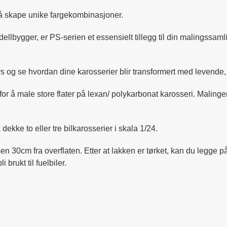
 å skape unike fargekombinasjoner.
llbygger, er PS-serien et essensielt tillegg til din malingssamli
rs og se hvordan dine karosserier blir transformert med levende,
 å male store flater på lexan/ polykarbonat karosseri. Malingen 
ekke to eller tre bilkarosserier i skala 1/24.
en 30cm fra overflaten. Etter at lakken er tørket, kan du legge på
 brukt til fuelbiler.