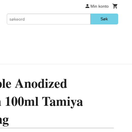
Min konto
Søk
le Anodized
 100ml Tamiya
ng