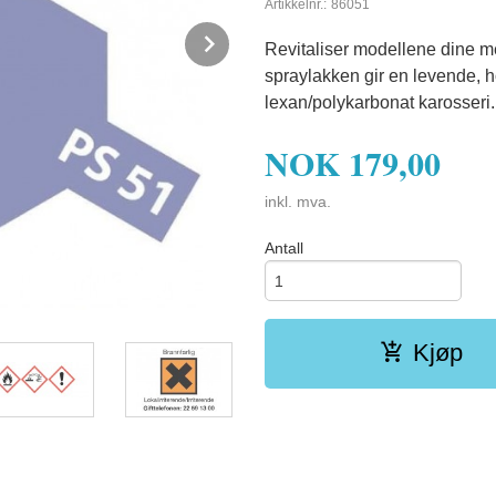
Artikkelnr.:
86051
Next
Revitaliser modellene dine m
spraylakken gir en levende, h
lexan/polykarbonat karosseri.
NOK
179,00
inkl. mva.
Antall
Kjøp