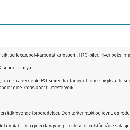
siktige lexan/polykarbonat karosseri til RC-biler. Hver boks i
S-serien Tamiya
fra den anerkjente PS-serien fra Tamiya. Denne høykvalitetsmal
vandler dine kreasjoner til mesterverk.
 tidkrevende forberedelser. Den tørker raskt og jevnt, og redus
ntet unntak. Den gir en langvarig finish som motstår både slitasj