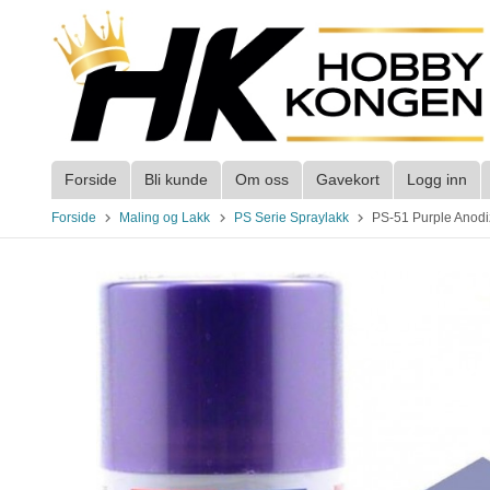
Gå
til
innholdet
Forside
Bli kunde
Om oss
Gavekort
Logg inn
Forside
Maling og Lakk
PS Serie Spraylakk
PS-51 Purple Anod