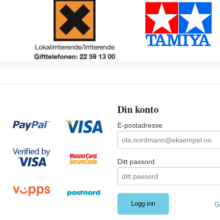
Din konto
E-postadresse
Ditt passord
G