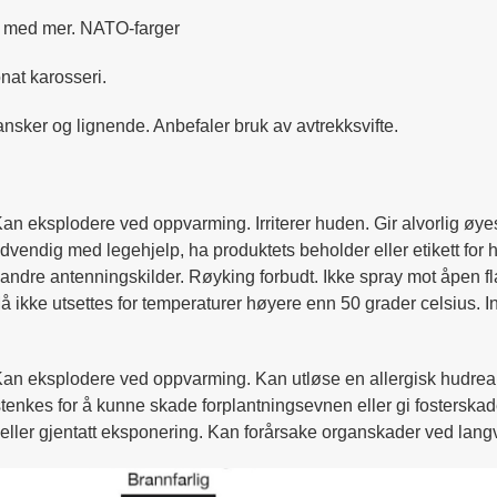
ast med mer. NATO-farger
nat karosseri.
nsker og lignende. Anbefaler bruk av avtrekksvifte.
Kan eksplodere ved oppvarming. Irriterer huden. Gir alvorlig øye
vendig med legehjelp, ha produktets beholder eller etikett for 
og andre antenningskilder. Røyking forbudt. Ikke spray mot åpen 
 Må ikke utsettes for temperaturer høyere enn 50 grader celsius.
Kan eksplodere ved oppvarming. Kan utløse en allergisk hudreaksj
stenkes for å kunne skade forplantningsevnen eller gi fosterska
ller gjentatt eksponering. Kan forårsake organskader ved langva