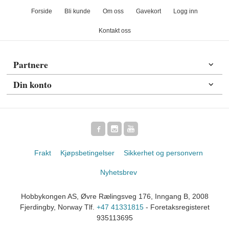
Forside
Bli kunde
Om oss
Gavekort
Logg inn
Kontakt oss
Partnere
Din konto
Frakt
Kjøpsbetingelser
Sikkerhet og personvern
Nyhetsbrev
Hobbykongen AS, Øvre Rælingsveg 176, Inngang B, 2008
Fjerdingby, Norway Tlf.
+47 41331815
- Foretaksregisteret
935113695