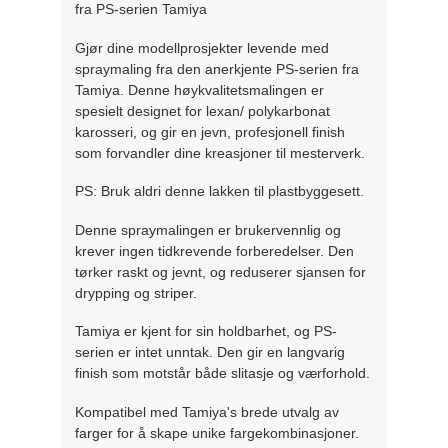
fra PS-serien Tamiya
Gjør dine modellprosjekter levende med
spraymaling fra den anerkjente PS-serien fra
Tamiya. Denne høykvalitetsmalingen er
spesielt designet for lexan/ polykarbonat
karosseri, og gir en jevn, profesjonell finish
som forvandler dine kreasjoner til mesterverk.
PS: Bruk aldri denne lakken til plastbyggesett.
Denne spraymalingen er brukervennlig og
krever ingen tidkrevende forberedelser. Den
tørker raskt og jevnt, og reduserer sjansen for
drypping og striper.
Tamiya er kjent for sin holdbarhet, og PS-
serien er intet unntak. Den gir en langvarig
finish som motstår både slitasje og værforhold.
Kompatibel med Tamiya's brede utvalg av
farger for å skape unike fargekombinasjoner.