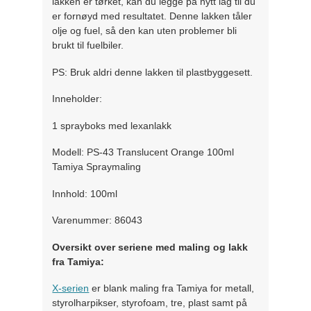
lakken er tørket, kan du legge på nytt lag til du
er fornøyd med resultatet. Denne lakken tåler
olje og fuel, så den kan uten problemer bli
brukt til fuelbiler.
PS: Bruk aldri denne lakken til plastbyggesett.
Inneholder:
1 sprayboks med lexanlakk
Modell: PS-43 Translucent Orange 100ml
Tamiya Spraymaling
Innhold: 100ml
Varenummer: 86043
Oversikt over seriene med maling og lakk
fra Tamiya:
X-serien
er blank maling fra Tamiya for metall,
styrolharpikser, styrofoam, tre, plast samt på