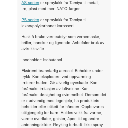
AS-serien
er spraylakk fra Tamiya til metall,
tre, plast med mer. NATO-farger
PS-serien
er spraylakk fra Tamiya til
lexan/polykarbonat karosseri.
Husk å bruke verneutstyr som vernemaske,
briller, hansker og lignende. Anbefaler bruk av
avtrekksvifte.
Inneholder: Isobutanol
Ekstremt brannfarlig aerosol. Beholder under
trykk: Kan eksplodere ved oppvarming.
Irriterer huden. Gir alvorlig øyeskade. Kan
forårsake irritasjon av luftveiene. Kan
forårsake døsighet og svimmelhet. Dersom det
er nødvendig med legehjelp, ha produktets
beholder eller etikett for hånden. Oppbevares
utilgjengelig for barn. Holdes vekk fra varme,
varme overflater, gnister, åpen ild og andre
antenningskilder. Røyking forbudt. Ikke spray