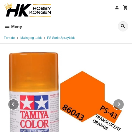
Gå
til
innholdet
Meny
Forside
Maling og Lakk
PS Serie Spraylakk
Prev
Ne