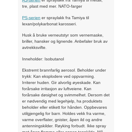
AS-serien
er spraylakk fra Tamiya til metall,
tre, plast med mer. NATO-farger
PS-serien
er spraylakk fra Tamiya til
lexan/polykarbonat karosseri.
Husk å bruke verneutstyr som vernemaske,
briller, hansker og lignende. Anbefaler bruk av
avtrekksvifte.
Inneholder: Isobutanol
Ekstremt brannfarlig aerosol. Beholder under
trykk: Kan eksplodere ved oppvarming.
Irriterer huden. Gir alvorlig øyeskade. Kan
forårsake irritasjon av luftveiene. Kan
forårsake døsighet og svimmelhet. Dersom det
er nødvendig med legehjelp, ha produktets
beholder eller etikett for hånden. Oppbevares
utilgjengelig for barn. Holdes vekk fra varme,
varme overflater, gnister, åpen ild og andre
antenningskilder. Røyking forbudt. Ikke spray