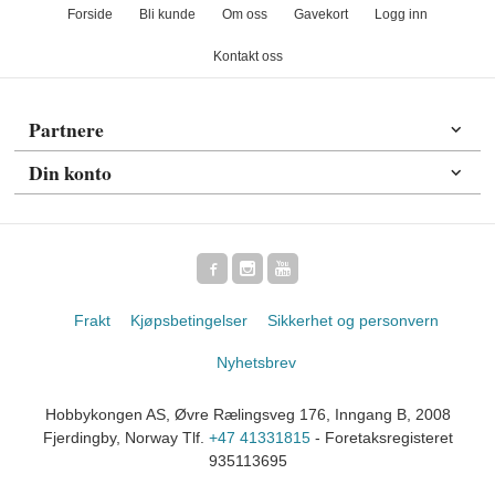
Forside
Bli kunde
Om oss
Gavekort
Logg inn
Kontakt oss
Partnere
Din konto
Frakt
Kjøpsbetingelser
Sikkerhet og personvern
Nyhetsbrev
Hobbykongen AS, Øvre Rælingsveg 176, Inngang B, 2008
Fjerdingby, Norway Tlf.
+47 41331815
- Foretaksregisteret
935113695