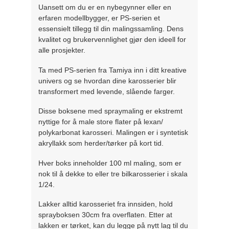
Uansett om du er en nybegynner eller en
erfaren modellbygger, er PS-serien et
essensielt tillegg til din malingssamling. Dens
kvalitet og brukervennlighet gjør den ideell for
alle prosjekter.
Ta med PS-serien fra Tamiya inn i ditt kreative
univers og se hvordan dine karosserier blir
transformert med levende, slående farger.
Disse boksene med spraymaling er ekstremt
nyttige for å male store flater på lexan/
polykarbonat karosseri. Malingen er i syntetisk
akryllakk som herder/tørker på kort tid.
Hver boks inneholder 100 ml maling, som er
nok til å dekke to eller tre bilkarosserier i skala
1/24.
Lakker alltid karosseriet fra innsiden, hold
sprayboksen 30cm fra overflaten. Etter at
lakken er tørket, kan du legge på nytt lag til du