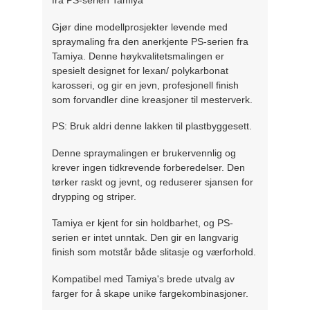
fra PS-serien Tamiya
Gjør dine modellprosjekter levende med
spraymaling fra den anerkjente PS-serien fra
Tamiya. Denne høykvalitetsmalingen er
spesielt designet for lexan/ polykarbonat
karosseri, og gir en jevn, profesjonell finish
som forvandler dine kreasjoner til mesterverk.
PS: Bruk aldri denne lakken til plastbyggesett.
Denne spraymalingen er brukervennlig og
krever ingen tidkrevende forberedelser. Den
tørker raskt og jevnt, og reduserer sjansen for
drypping og striper.
Tamiya er kjent for sin holdbarhet, og PS-
serien er intet unntak. Den gir en langvarig
finish som motstår både slitasje og værforhold.
Kompatibel med Tamiya's brede utvalg av
farger for å skape unike fargekombinasjoner.