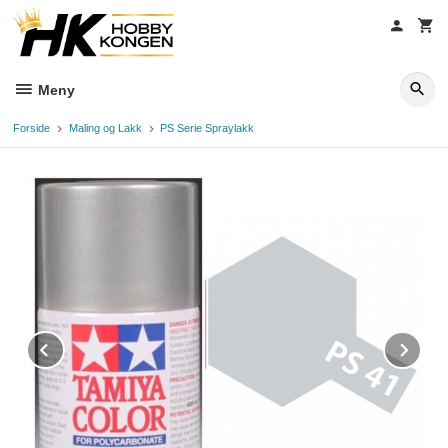
Gå
til
innholdet
Meny
Forside
Maling og Lakk
PS Serie Spraylakk
Prev
Ne