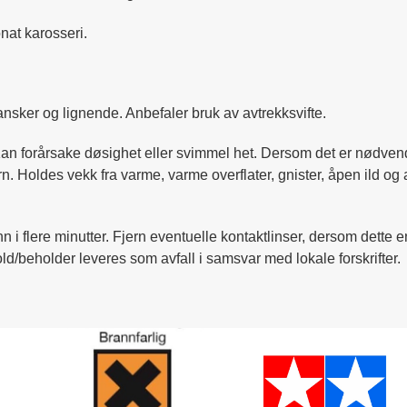
nat karosseri.
nsker og lignende. Anbefaler bruk av avtrekksvifte.
 Kan forårsake døsighet eller svimmel het. Dersom det er nødven
arn. Holdes vekk fra varme, varme overflater, gnister, åpen ild 
nn i flere minutter. Fjern eventuelle kontaktlinser, dersom dette e
ld/beholder leveres som avfall i samsvar med lokale forskrifter.