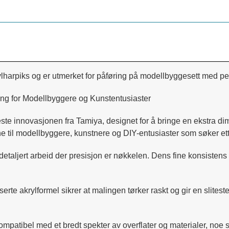
lharpiks og er utmerket for påføring på modellbyggesett med pen
ing for Modellbyggere og Kunstentusiaster
ste innovasjonen fra Tamiya, designet for å bringe en ekstra dim
e til modellbyggere, kunstnere og DIY-entusiaster som søker ette
 detaljert arbeid der presisjon er nøkkelen. Dens fine konsistens 
 akrylformel sikrer at malingen tørker raskt og gir en slitesterk
ompatibel med et bredt spekter av overflater og materialer, noe s