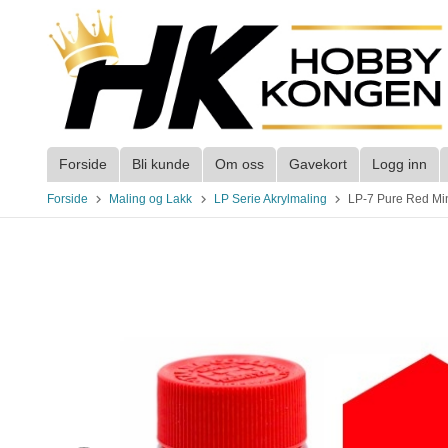
Gå
til
innholdet
Forside
Bli kunde
Om oss
Gavekort
Logg inn
Forside
Maling og Lakk
LP Serie Akrylmaling
LP-7 Pure Red Min