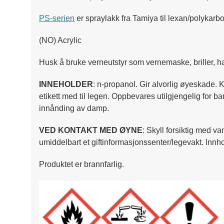
PS-serien
er spraylakk fra Tamiya til lexan/polykarbo
(NO) Acrylic
Husk å bruke verneutstyr som vernemaske, briller, ha
INNEHOLDER
: n-propanol. Gir alvorlig øyeskade.
etikett med til legen. Oppbevares utilgjengelig for b
innånding av damp.
VED KONTAKT MED ØYNE
: Skyll forsiktig med va
umiddelbart et giftinformasjonssenter/legevakt. Innho
Produktet er brannfarlig.