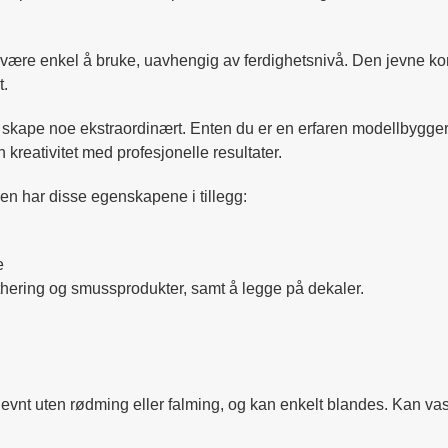
 være enkel å bruke, uavhengig av ferdighetsnivå. Den jevne ko
t.
å skape noe ekstraordinært. Enten du er en erfaren modellbygger
 kreativitet med profesjonelle resultater.
en har disse egenskapene i tillegg:
e
eathering og smussprodukter, samt å legge på dekaler.
jevnt uten rødming eller falming, og kan enkelt blandes. Kan va