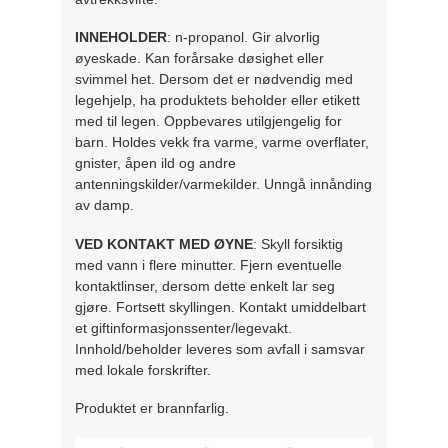
INNEHOLDER
: n-propanol. Gir alvorlig
øyeskade. Kan forårsake døsighet eller
svimmel het. Dersom det er nødvendig med
legehjelp, ha produktets beholder eller etikett
med til legen. Oppbevares utilgjengelig for
barn. Holdes vekk fra varme, varme overflater,
gnister, åpen ild og andre
antenningskilder/varmekilder. Unngå innånding
av damp.
VED KONTAKT MED ØYNE
: Skyll forsiktig
med vann i flere minutter. Fjern eventuelle
kontaktlinser, dersom dette enkelt lar seg
gjøre. Fortsett skyllingen. Kontakt umiddelbart
et giftinformasjonssenter/legevakt.
Innhold/beholder leveres som avfall i samsvar
med lokale forskrifter.
Produktet er brannfarlig.