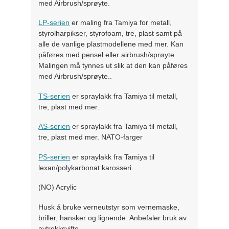
med Airbrush/sprøyte.
LP-serien
er maling fra Tamiya for metall,
styrolharpikser, styrofoam, tre, plast samt på
alle de vanlige plastmodellene med mer. Kan
påføres med pensel eller airbrush/sprøyte.
Malingen må tynnes ut slik at den kan påføres
med Airbrush/sprøyte..
TS-serien
er spraylakk fra Tamiya til metall,
tre, plast med mer.
AS-serien
er spraylakk fra Tamiya til metall,
tre, plast med mer. NATO-farger
PS-serien
er spraylakk fra Tamiya til
lexan/polykarbonat karosseri.
(NO) Acrylic
Husk å bruke verneutstyr som vernemaske,
briller, hansker og lignende. Anbefaler bruk av
avtrekksvifte.