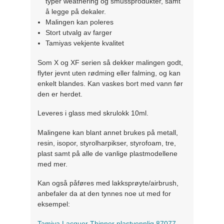
typer weathering og smussprodukter, samt
å legge på dekaler.
Malingen kan poleres
Stort utvalg av farger
Tamiyas vekjente kvalitet
Som X og XF serien så dekker malingen godt,
flyter jevnt uten rødming eller falming, og kan
enkelt blandes. Kan vaskes bort med vann før
den er herdet.
Leveres i glass med skrulokk 10ml.
Malingene kan blant annet brukes på metall,
resin, isopor, styrolharpikser, styrofoam, tre,
plast samt på alle de vanlige plastmodellene
med mer.
Kan også påføres med lakksprøyte/airbrush,
anbefaler da at den tynnes noe ut med for
eksempel:
Tamiya Lacquer Thinner plastvennlig 87077