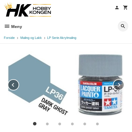
Gå
til
innholdet
Meny
Forside
Maling og Lakk
LP Serie Akrylmaling
Prev
Ne