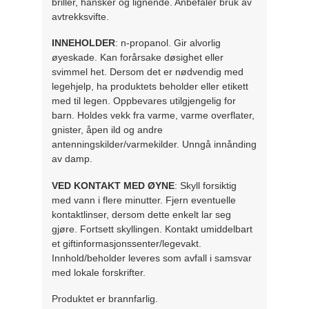
briller, hansker og lignende. Anbefaler bruk av
avtrekksvifte.
INNEHOLDER
: n-propanol. Gir alvorlig
øyeskade. Kan forårsake døsighet eller
svimmel het. Dersom det er nødvendig med
legehjelp, ha produktets beholder eller etikett
med til legen. Oppbevares utilgjengelig for
barn. Holdes vekk fra varme, varme overflater,
gnister, åpen ild og andre
antenningskilder/varmekilder. Unngå innånding
av damp.
VED KONTAKT MED ØYNE
: Skyll forsiktig
med vann i flere minutter. Fjern eventuelle
kontaktlinser, dersom dette enkelt lar seg
gjøre. Fortsett skyllingen. Kontakt umiddelbart
et giftinformasjonssenter/legevakt.
Innhold/beholder leveres som avfall i samsvar
med lokale forskrifter.
Produktet er brannfarlig.