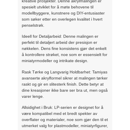
kreative prosjekter. Denne akrylmalingen er
spesielt utviklet for å møte behovene til
modellbyggere, kunstnere og DIY-entusiaster
som søker etter en overlegen kvalitet i hvert
penselstrøk.
Ideell for Detaljarbeid: Denne malingen er
perfekt til detaljert arbeid der presisjon er
nøkkelen. Dens fine konsistens gjør det enkelt
å kontrollere strøket, noe som er essensielt for
miniatyrmodeller og intrikate design.
Rask Tørke og Langvarig Holdbarhet: Tamiyas
avanserte akrylformel sikrer at malingen tørker
raskt og gir en slitesterk finish. Dette betyr at
dine kreasjoner ikke bare ser bra ut, men også
varer lenge.
Allsidighet i Bruk: LP-serien er designet for å
være kompatibel med et bredt spekter av
overflater og materialer, noe som gjør den til et
utmerket valg for plastmodeller, miniatyrfigurer,