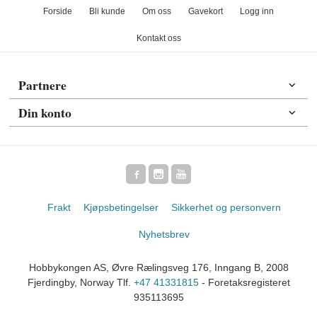
Forside
Bli kunde
Om oss
Gavekort
Logg inn
Kontakt oss
Partnere
Din konto
Frakt
Kjøpsbetingelser
Sikkerhet og personvern
Nyhetsbrev
Hobbykongen AS, Øvre Rælingsveg 176, Inngang B, 2008
Fjerdingby, Norway Tlf.
+47 41331815
- Foretaksregisteret
935113695