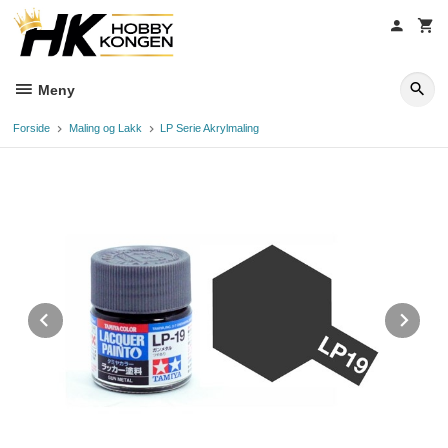
Gå
til
innholdet
Meny
Forside
Maling og Lakk
LP Serie Akrylmaling
Prev
Ne