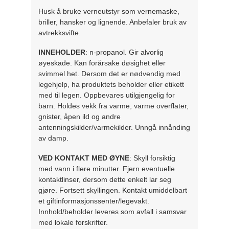
Husk å bruke verneutstyr som vernemaske,
briller, hansker og lignende. Anbefaler bruk av
avtrekksvifte.
INNEHOLDER
: n-propanol. Gir alvorlig
øyeskade. Kan forårsake døsighet eller
svimmel het. Dersom det er nødvendig med
legehjelp, ha produktets beholder eller etikett
med til legen. Oppbevares utilgjengelig for
barn. Holdes vekk fra varme, varme overflater,
gnister, åpen ild og andre
antenningskilder/varmekilder. Unngå innånding
av damp.
VED KONTAKT MED ØYNE
: Skyll forsiktig
med vann i flere minutter. Fjern eventuelle
kontaktlinser, dersom dette enkelt lar seg
gjøre. Fortsett skyllingen. Kontakt umiddelbart
et giftinformasjonssenter/legevakt.
Innhold/beholder leveres som avfall i samsvar
med lokale forskrifter.