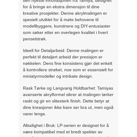
den nyeste innovasjonen fra Tamiya, designet
for å bringe en ekstra dimensjon til dine
kreative prosjekter. Denne akrylmalingen er
spesielt utviklet for å møte behovene til
modellbyggere, kunstnere og DIY-entusiaster
som søker etter en overlegen kvalitet i hvert
penselstrøk.
Ideell for Detaljarbeid: Denne malingen er
perfekt til detaljert arbeid der presisjon er
nøkkelen. Dens fine konsistens gjør det enkelt
å kontrollere strøket, noe som er essensielt for
miniatyrmodeller og intrikate design.
Rask Tørke og Langvarig Holdbarhet: Tamiyas
avanserte akrylformel sikrer at malingen tørker
raskt og gir en slitesterk finish. Dette betyr at
dine kreasjoner ikke bare ser bra ut, men også
varer lenge.
Allsidighet i Bruk: LP-serien er designet for å
være kompatibel med et bredt spekter av