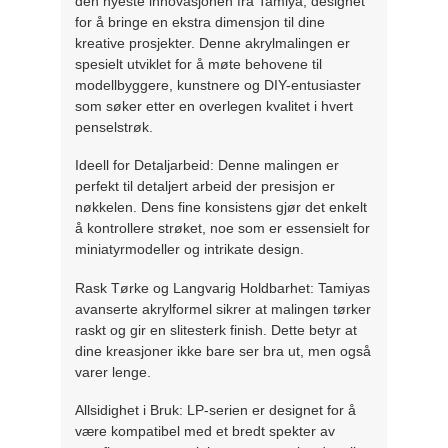
den nyeste innovasjonen fra Tamiya, designet
for å bringe en ekstra dimensjon til dine
kreative prosjekter. Denne akrylmalingen er
spesielt utviklet for å møte behovene til
modellbyggere, kunstnere og DIY-entusiaster
som søker etter en overlegen kvalitet i hvert
penselstrøk.
Ideell for Detaljarbeid: Denne malingen er
perfekt til detaljert arbeid der presisjon er
nøkkelen. Dens fine konsistens gjør det enkelt
å kontrollere strøket, noe som er essensielt for
miniatyrmodeller og intrikate design.
Rask Tørke og Langvarig Holdbarhet: Tamiyas
avanserte akrylformel sikrer at malingen tørker
raskt og gir en slitesterk finish. Dette betyr at
dine kreasjoner ikke bare ser bra ut, men også
varer lenge.
Allsidighet i Bruk: LP-serien er designet for å
være kompatibel med et bredt spekter av