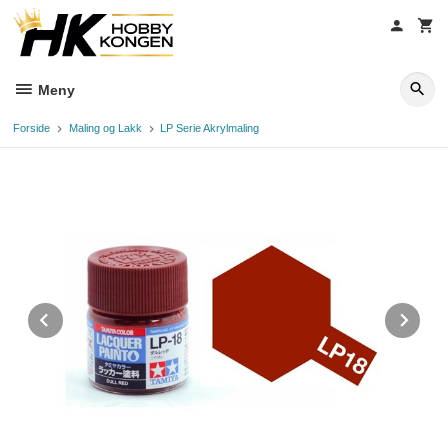
Gå
til
innholdet
Meny
Forside
Maling og Lakk
LP Serie Akrylmaling
Prev
Ne