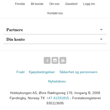
Forside
Bli kunde
Om oss
Gavekort
Logg inn
Kontakt oss
Partnere
Din konto
Frakt
Kjøpsbetingelser
Sikkerhet og personvern
Nyhetsbrev
Hobbykongen AS, Øvre Rælingsveg 176, Inngang B, 2008
Fjerdingby, Norway Tlf.
+47 41331815
- Foretaksregisteret
935113695