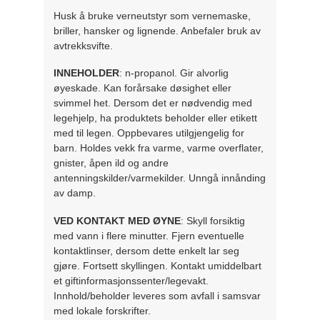
Husk å bruke verneutstyr som vernemaske,
briller, hansker og lignende. Anbefaler bruk av
avtrekksvifte.
INNEHOLDER
: n-propanol. Gir alvorlig
øyeskade. Kan forårsake døsighet eller
svimmel het. Dersom det er nødvendig med
legehjelp, ha produktets beholder eller etikett
med til legen. Oppbevares utilgjengelig for
barn. Holdes vekk fra varme, varme overflater,
gnister, åpen ild og andre
antenningskilder/varmekilder. Unngå innånding
av damp.
VED KONTAKT MED ØYNE
: Skyll forsiktig
med vann i flere minutter. Fjern eventuelle
kontaktlinser, dersom dette enkelt lar seg
gjøre. Fortsett skyllingen. Kontakt umiddelbart
et giftinformasjonssenter/legevakt.
Innhold/beholder leveres som avfall i samsvar
med lokale forskrifter.