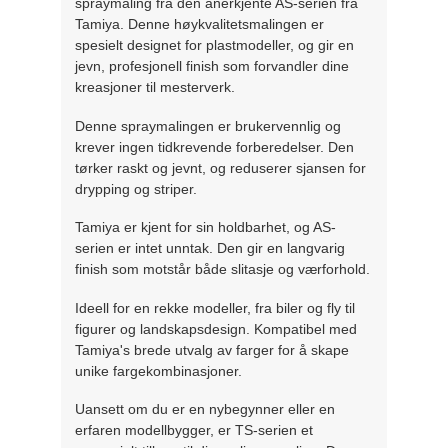
spraymaling fra den anerkjente AS-serien fra
Tamiya. Denne høykvalitetsmalingen er
spesielt designet for plastmodeller, og gir en
jevn, profesjonell finish som forvandler dine
kreasjoner til mesterverk.
Denne spraymalingen er brukervennlig og
krever ingen tidkrevende forberedelser. Den
tørker raskt og jevnt, og reduserer sjansen for
drypping og striper.
Tamiya er kjent for sin holdbarhet, og AS-
serien er intet unntak. Den gir en langvarig
finish som motstår både slitasje og værforhold.
Ideell for en rekke modeller, fra biler og fly til
figurer og landskapsdesign. Kompatibel med
Tamiya's brede utvalg av farger for å skape
unike fargekombinasjoner.
Uansett om du er en nybegynner eller en
erfaren modellbygger, er TS-serien et