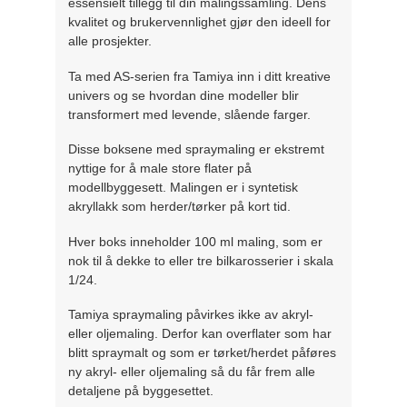
essensielt tillegg til din malingssamling. Dens
kvalitet og brukervennlighet gjør den ideell for
alle prosjekter.
Ta med AS-serien fra Tamiya inn i ditt kreative
univers og se hvordan dine modeller blir
transformert med levende, slående farger.
Disse boksene med spraymaling er ekstremt
nyttige for å male store flater på
modellbyggesett. Malingen er i syntetisk
akryllakk som herder/tørker på kort tid.
Hver boks inneholder 100 ml maling, som er
nok til å dekke to eller tre bilkarosserier i skala
1/24.
Tamiya spraymaling påvirkes ikke av akryl-
eller oljemaling. Derfor kan overflater som har
blitt spraymalt og som er tørket/herdet påføres
ny akryl- eller oljemaling så du får frem alle
detaljene på byggesettet.