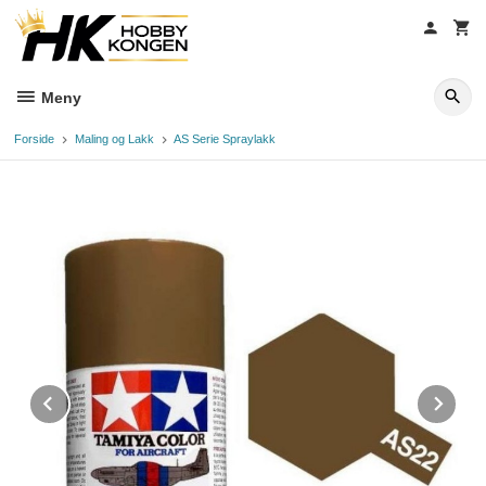
Gå
til
innholdet
Meny
Forside
Maling og Lakk
AS Serie Spraylakk
Prev
Ne