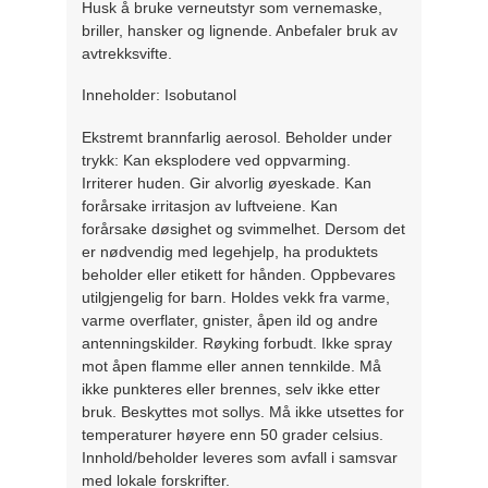
Husk å bruke verneutstyr som vernemaske,
briller, hansker og lignende. Anbefaler bruk av
avtrekksvifte.
Inneholder: Isobutanol
Ekstremt brannfarlig aerosol. Beholder under
trykk: Kan eksplodere ved oppvarming.
Irriterer huden. Gir alvorlig øyeskade. Kan
forårsake irritasjon av luftveiene. Kan
forårsake døsighet og svimmelhet. Dersom det
er nødvendig med legehjelp, ha produktets
beholder eller etikett for hånden. Oppbevares
utilgjengelig for barn. Holdes vekk fra varme,
varme overflater, gnister, åpen ild og andre
antenningskilder. Røyking forbudt. Ikke spray
mot åpen flamme eller annen tennkilde. Må
ikke punkteres eller brennes, selv ikke etter
bruk. Beskyttes mot sollys. Må ikke utsettes for
temperaturer høyere enn 50 grader celsius.
Innhold/beholder leveres som avfall i samsvar
med lokale forskrifter.