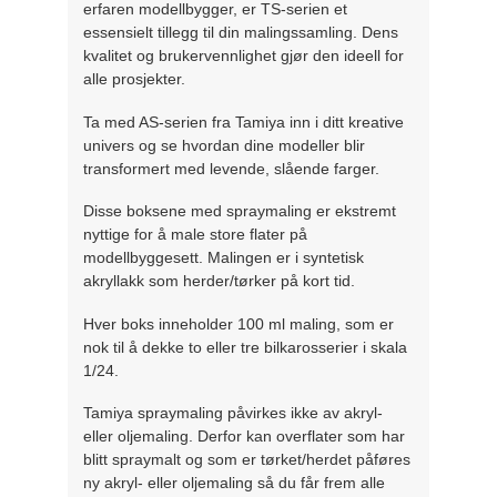
erfaren modellbygger, er TS-serien et
essensielt tillegg til din malingssamling. Dens
kvalitet og brukervennlighet gjør den ideell for
alle prosjekter.
Ta med AS-serien fra Tamiya inn i ditt kreative
univers og se hvordan dine modeller blir
transformert med levende, slående farger.
Disse boksene med spraymaling er ekstremt
nyttige for å male store flater på
modellbyggesett. Malingen er i syntetisk
akryllakk som herder/tørker på kort tid.
Hver boks inneholder 100 ml maling, som er
nok til å dekke to eller tre bilkarosserier i skala
1/24.
Tamiya spraymaling påvirkes ikke av akryl-
eller oljemaling. Derfor kan overflater som har
blitt spraymalt og som er tørket/herdet påføres
ny akryl- eller oljemaling så du får frem alle