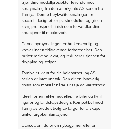
Gjør dine modellprosjekter levende med
spraymaling fra den anerkjente AS-serien fra
Tamiya. Denne høykvalitetsmalingen er
spesielt designet for plastmodeller, og gir en
jevn, profesjonell finish som forvandler dine
kreasjoner til mesterverk.
Denne spraymalingen er brukervennlig og
krever ingen tidkrevende forberedelser. Den
tørker raskt og jevnt, og reduserer sjansen for
drypping og striper.
Tamiya er kjent for sin holdbarhet, og AS-
serien er intet unntak. Den gir en langvarig
finish som motstår både slitasje og værforhold.
Ideell for en rekke modeller, fra biler og fly til
figurer og landskapsdesign. Kompatibel med
Tamiya's brede utvalg av farger for å skape
unike fargekombinasjoner.
Uansett om du er en nybegynner eller en