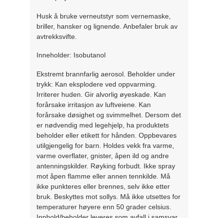
Husk å bruke verneutstyr som vernemaske,
briller, hansker og lignende. Anbefaler bruk av
avtrekksvifte.
Inneholder: Isobutanol
Ekstremt brannfarlig aerosol. Beholder under
trykk: Kan eksplodere ved oppvarming.
Irriterer huden. Gir alvorlig øyeskade. Kan
forårsake irritasjon av luftveiene. Kan
forårsake døsighet og svimmelhet. Dersom det
er nødvendig med legehjelp, ha produktets
beholder eller etikett for hånden. Oppbevares
utilgjengelig for barn. Holdes vekk fra varme,
varme overflater, gnister, åpen ild og andre
antenningskilder. Røyking forbudt. Ikke spray
mot åpen flamme eller annen tennkilde. Må
ikke punkteres eller brennes, selv ikke etter
bruk. Beskyttes mot sollys. Må ikke utsettes for
temperaturer høyere enn 50 grader celsius.
Innhold/beholder leveres som avfall i samsvar