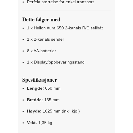
Perfekt størrelse for enkel transport
Dette følger med
1 x Helion Aura 650 2-kanals R/C seilbåt
1 x 2-kanals sender
8 x AA-batterier
1 x Display/oppbevaringsstand
Spesifikasjoner
Lengde:
650 mm
Bredde:
135 mm
Høyde:
1025 mm (inkl. kjøl)
Vekt:
1,35 kg