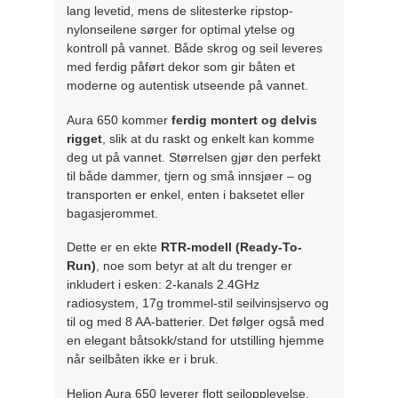
lang levetid, mens de slitesterke ripstop-
nylonseilene sørger for optimal ytelse og
kontroll på vannet. Både skrog og seil leveres
med ferdig påført dekor som gir båten et
moderne og autentisk utseende på vannet.
Aura 650 kommer
ferdig montert og delvis
rigget
, slik at du raskt og enkelt kan komme
deg ut på vannet. Størrelsen gjør den perfekt
til både dammer, tjern og små innsjøer – og
transporten er enkel, enten i baksetet eller
bagasjerommet.
Dette er en ekte
RTR-modell (Ready-To-
Run)
, noe som betyr at alt du trenger er
inkludert i esken: 2-kanals 2.4GHz
radiosystem, 17g trommel-stil seilvinsjservo og
til og med 8 AA-batterier. Det følger også med
en elegant båtsokk/stand for utstilling hjemme
når seilbåten ikke er i bruk.
Helion Aura 650 leverer flott seilopplevelse,