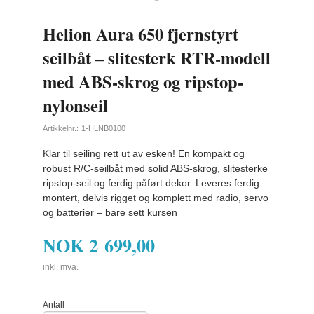
Helion Aura 650 fjernstyrt
seilbåt – slitesterk RTR-modell
med ABS-skrog og ripstop-
nylonseil
Artikkelnr.:
1-HLNB0100
Klar til seiling rett ut av esken! En kompakt og
robust R/C-seilbåt med solid ABS-skrog, slitesterke
ripstop-seil og ferdig påført dekor. Leveres ferdig
montert, delvis rigget og komplett med radio, servo
og batterier – bare sett kursen
NOK
2 699,00
inkl. mva.
Antall