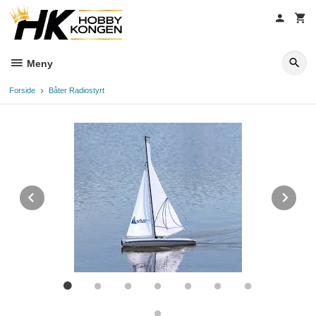
Gå
til
innholdet
Meny
Forside
Båter Radiostyrt
Prev
Ne