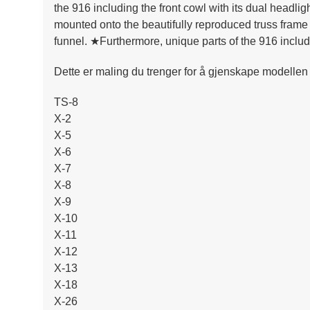
the 916 including the front cowl with its dual headl
mounted onto the beautifully reproduced truss frame w
funnel. ★Furthermore, unique parts of the 916 includ
Dette er maling du trenger for å gjenskape modellen 
TS-8
X-2
X-5
X-6
X-7
X-8
X-9
X-10
X-11
X-12
X-13
X-18
X-26