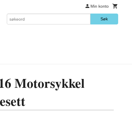
Min konto
Søk
6 Motorsykkel
esett