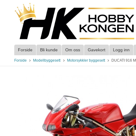
Gå
til
innholdet
Forside
Bli kunde
Om oss
Gavekort
Logg inn
Forside
Modellbyggesett
Motorsykkler byggesett
DUCATI 916 Mo