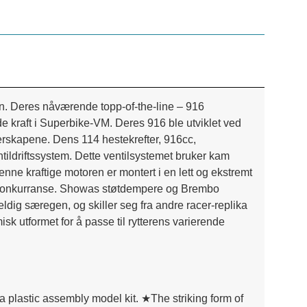
en. Deres nåværende topp-of-the-line – 916
 kraft i Superbike-VM. Deres 916 ble utviklet ved
terskapene. Dens 114 hestekrefter, 916cc,
tildriftssystem. Dette ventilsystemet bruker kam
ne kraftige motoren er montert i en lett og ekstremt
r konkurranse. Showas støtdempere og Brembo
ldig særegen, og skiller seg fra andre racer-replika
sk utformet for å passe til rytterens varierende
plastic assembly model kit. ★The striking form of