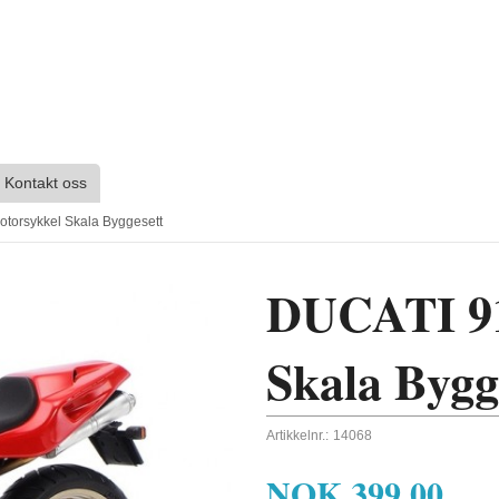
Kontakt oss
torsykkel Skala Byggesett
DUCATI 91
Skala Bygg
Artikkelnr.:
14068
NOK
399,00