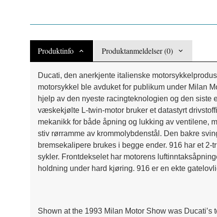
Produktinfo
Produktanmeldelser (0)
Ducati, den anerkjente italienske motorsykkelprodus
motorsykkel ble avduket for publikum under Milan Mo
hjelp av den nyeste racingteknologien og den siste 
væskekjølte L-twin-motor bruker et datastyrt drivst
mekanikk for både åpning og lukking av ventilene, me
stiv rørramme av krommolybdenstål. Den bakre svi
bremsekalipere brukes i begge ender. 916 har et 2-tr
sykler. Frontdekselet har motorens luftinntaksåpninge
holdning under hard kjøring. 916 er en ekte gatelovlig
Shown at the 1993 Milan Motor Show was Ducati’s to