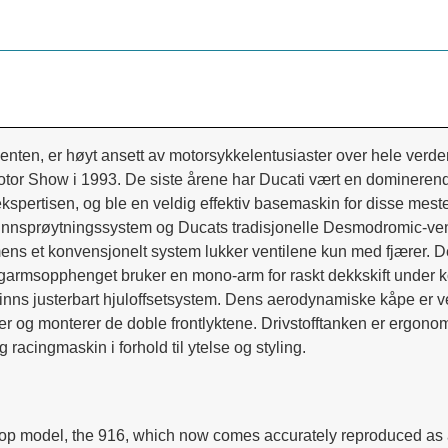
enten, er høyt ansett av motorsykkelentusiaster over hele verd
tor Show i 1993. De siste årene har Ducati vært en dominerende
ekspertisen, og ble en veldig effektiv basemaskin for disse mes
offinnsprøytningssystem og Ducats tradisjonelle Desmodromic-ven
ns et konvensjonelt system lukker ventilene kun med fjærer. Den
ngarmsopphenget bruker en mono-arm for raskt dekkskift unde
inns justerbart hjuloffsetsystem. Dens aerodynamiske kåpe er ve
r og monterer de doble frontlyktene. Drivstofftanken er ergonomi
 racingmaskin i forhold til ytelse og styling.
p model, the 916, which now comes accurately reproduced as a 