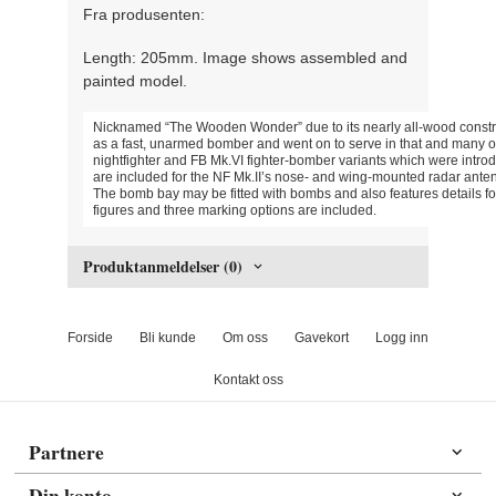
Fra produsenten:
Length: 205mm. Image shows assembled and
painted model.
Nicknamed “The Wooden Wonder” due to its nearly all-wood construc
as a fast, unarmed bomber and went on to serve in that and many oth
nightfighter and FB Mk.VI fighter-bomber variants which were intro
are included for the NF Mk.II’s nose- and wing-mounted radar ante
The bomb bay may be fitted with bombs and also features details f
figures and three marking options are included.
Produktanmeldelser (0)
Forside
Bli kunde
Om oss
Gavekort
Logg inn
Kontakt oss
Partnere
Din konto