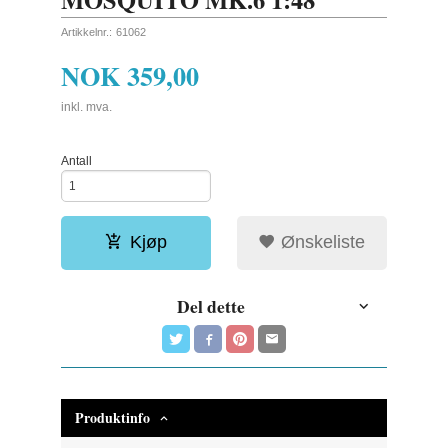
Artikkelnr.:
61062
NOK
359,00
inkl. mva.
Antall
Kjøp
Ønskeliste
Del dette
Produktinfo