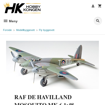
Gå
til
innholdet
Meny
Forside
Modellbyggesett
Fly byggesett
RAF DE HAVILLAND
MOSQUITO MK.6 1:48