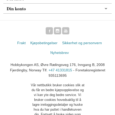
Din konto
Frakt
Kjøpsbetingelser
Sikkerhet og personvern
Nyhetsbrev
Hobbykongen AS, Øvre Rælingsveg 176, Inngang B, 2008
Fjerdingby, Norway Tlf.
+47 41331815
- Foretaksregisteret
935113695
Vår nettbutikk bruker cookies slik at
du får en bedre kjøpsopplevelse og
vi kan yte deg bedre service. Vi
bruker cookies hovedsaklig til å
lagre innloggingsdetaljer og huske
hva du har puttet i handlekurven
din. Fortsett å bruke siden som