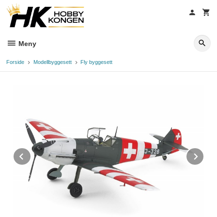
Gå
til
innholdet
Meny
Forside
Modellbyggesett
Fly byggesett
Prev
Ne