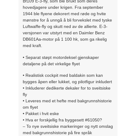
Bf109 E-3-fly, som ble brukt som deres
hovedjagere under krigen. Fra september
1944 ble flyene dekorert med røde og hvite
mønstre for å unngå å bli forvekslet med tyske
Luftwaffe-fly og skutt ned av de allierte. E-3-
versjonen var utstyrt med en Daimler Benz
DB601Aa-motor på 1 100 hk, som ga rikelig
med kraft.
• Separat støpt motordeksel gjenskaper
detaljene på det virkelige flyet
• Realistisk cockpit med baldakin som kan
bygges åpen eller lukket, og pilotfigur inkludert
• Inkluderer dedikerte dekaler for to sveitsiske
fly
• Leveres med et hefte med bakgrunnshistorie
om flyet
• Pakket i hvit eske
• Hva er forskjellig fra byggesett #61050?
– To nye sveitsiske markeringer og nytt omslag
med bakgrunnshistorie på fire språk