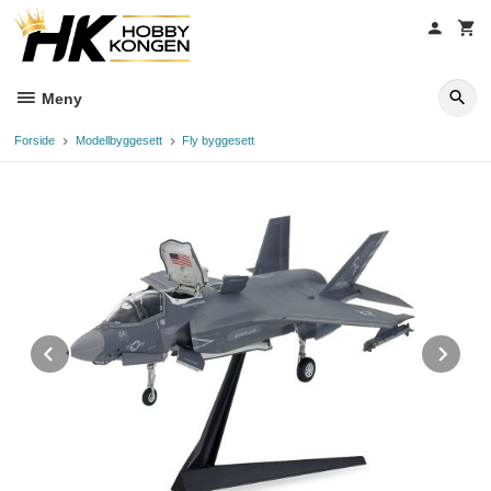
Gå
til
innholdet
Meny
Forside
Modellbyggesett
Fly byggesett
Prev
Ne