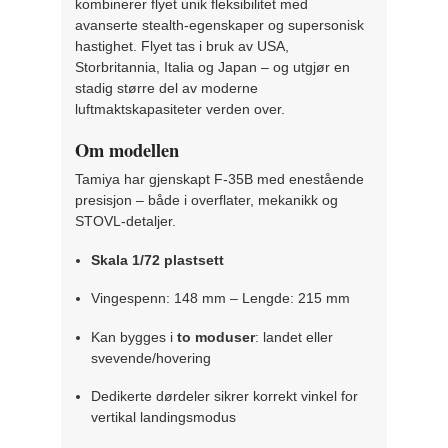
kombinerer flyet unik fleksibilitet med
avanserte stealth-egenskaper og supersonisk
hastighet. Flyet tas i bruk av USA,
Storbritannia, Italia og Japan – og utgjør en
stadig større del av moderne
luftmaktskapasiteter verden over.
Om modellen
Tamiya har gjenskapt F-35B med enestående
presisjon – både i overflater, mekanikk og
STOVL-detaljer.
Skala 1/72 plastsett
Vingespenn: 148 mm – Lengde: 215 mm
Kan bygges i
to moduser
: landet eller
svevende/hovering
Dedikerte dørdeler sikrer korrekt vinkel for
vertikal landingsmodus