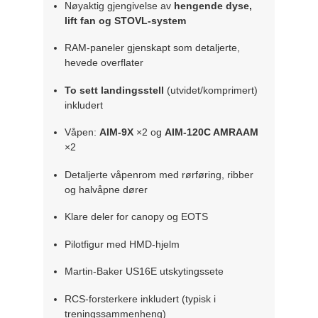
Nøyaktig gjengivelse av
hengende dyse,
lift fan og STOVL-system
RAM-paneler gjenskapt som detaljerte,
hevede overflater
To sett landingsstell
(utvidet/komprimert)
inkludert
Våpen:
AIM-9X
×2 og
AIM-120C AMRAAM
×2
Detaljerte våpenrom med rørføring, ribber
og halvåpne dører
Klare deler for canopy og EOTS
Pilotfigur med HMD-hjelm
Martin-Baker US16E utskytingssete
RCS-forsterkere inkludert (typisk i
treningssammenheng)