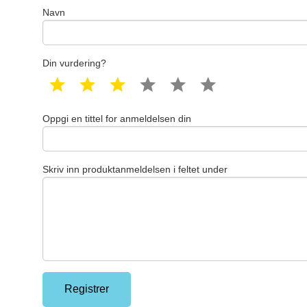
Navn
Din vurdering?
1 star
2 star
3 star
4 star
5 star
6 star
Oppgi en tittel for anmeldelsen din
Skriv inn produktanmeldelsen i feltet under