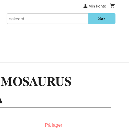
Min konto
Søk
ASMOSAURUS
A
På lager