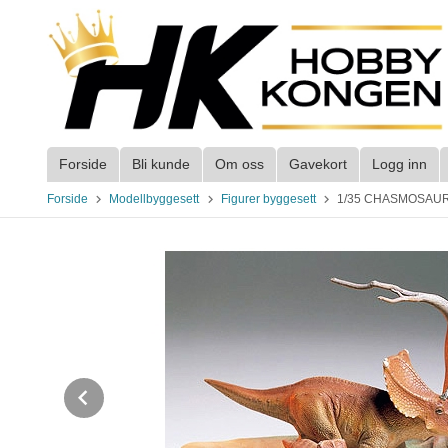
Gå
til
innholdet
Forside
Bli kunde
Om oss
Gavekort
Logg inn
Forside
Modellbyggesett
Figurer byggesett
1/35 CHASMOSAU
Prev